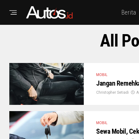
Berita
All P
MOBIL
Jangan Remehka
Christopher Setiadi
A
MOBIL
Sewa Mobil, Ce