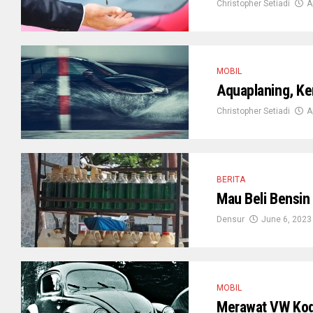
Christopher Setiadi
A
MOBIL
Aquaplaning, Ke
Christopher Setiadi
A
BERITA
Mau Beli Bensin 
Densur
June 6, 2023
MOBIL
Merawat VW Kodo