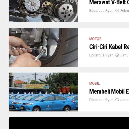
Merawat V-Belt 
Eduardus Ryan
Febru
MOTOR
Ciri-Ciri Kabel 
Eduardus Ryan
Janua
MOBIL
Membeli Mobil Ex
Eduardus Ryan
Janua