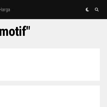
 Harga
motif"