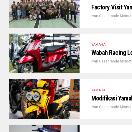
Factory Visit Y
Ivan Casagrande Momot
YAMAHA
Wabah Racing Lo
Ivan Casagrande Momot
YAMAHA
Modifikasi Yama
Ivan Casagrande Momot