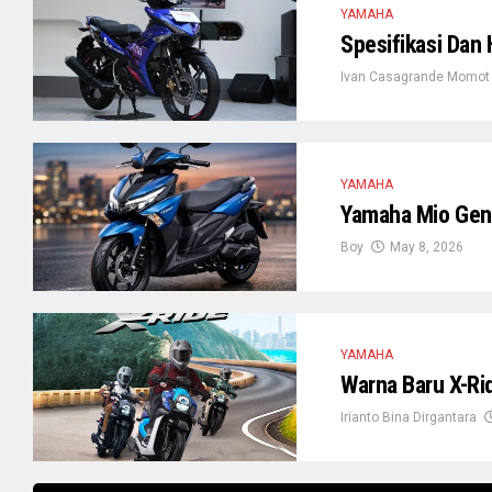
YAMAHA
Spesifikasi Dan
Ivan Casagrande Momot
YAMAHA
Yamaha Mio Gene
Boy
May 8, 2026
YAMAHA
Warna Baru X-Ri
Irianto Bina Dirgantara