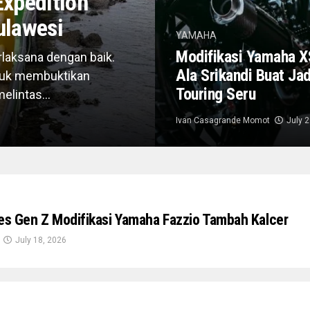
xpedition
ulawesi
YAMAHA
Modifikasi Yamaha 
laksana dengan baik.
Ala Srikandi Buat Ja
ntuk membuktikan
Touring Seru
lintas...
Ivan Casagrande Momot
July 
ies Gen Z Modifikasi Yamaha Fazzio Tambah Kalcer
July 18, 2026