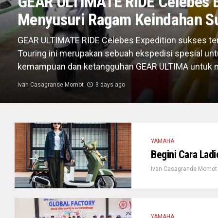
GEAR ULTIMATE RIDE Celebes E
Menyusuri Ragam Keindahan S
GEAR ULTIMATE RIDE Celebes Expedition sukses ter
Touring ini merupakan sebuah ekspedisi spesial u
kemampuan dan ketangguhan GEAR ULTIMA untuk me
Ivan Casagrande Momot
3 days ago
YAMAHA
Begini Cara Lad
Ivan Casagrande Momot
YAMAHA