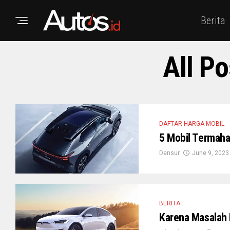
Berita
All P
DAFTAR HARGA MOBIL
5 Mobil Termahal
Densur
June 9, 2023
BERITA
Karena Masalah 