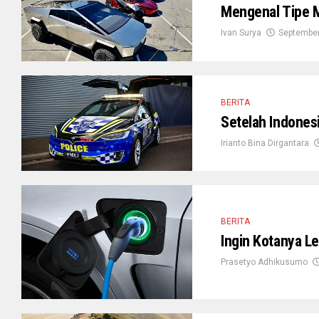
Mengenal Tipe M
Ivan Surya
September
BERITA
Setelah Indonesi
Irianto Bina Dirgantara
BERITA
Ingin Kotanya Leb
Prasetyo Adhikusumo