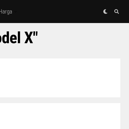
 Harga
del X"