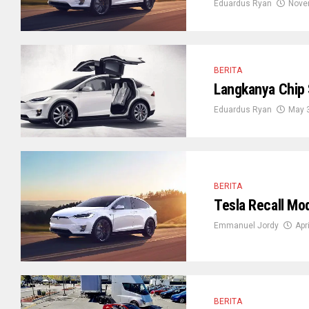
Eduardus Ryan
Nove
BERITA
Langkanya Chip 
Eduardus Ryan
May 
BERITA
Tesla Recall Mo
Emmanuel Jordy
Apr
BERITA