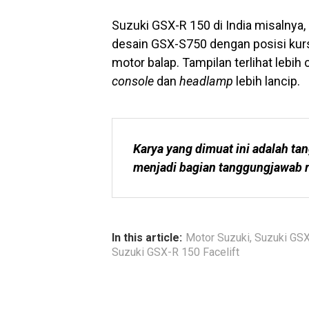
Suzuki GSX-R 150 di India misalnya,
desain GSX-S750 dengan posisi kursi 
motor balap. Tampilan terlihat lebi
console
dan
headlamp
lebih lancip.
Karya yang dimuat ini adalah tan
menjadi bagian tanggungjawab r
In this article:
Motor Suzuki
,
Suzuki GS
Suzuki GSX-R 150 Facelift