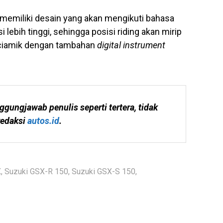
 memiliki desain yang akan mengikuti bahasa
lebih tinggi, sehingga posisi riding akan mirip
h ciamik dengan tambahan
digital instrument
ggungjawab penulis seperti tertera, tidak 
edaksi 
autos.id
.
X
,
Suzuki GSX-R 150
,
Suzuki GSX-S 150
,