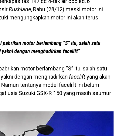
erkapasitas 147 cc 4-tak air cooled, 6
nsir
Rushlane
, Rabu (28/12) meski motor ini
zuki mengungkapkan motor ini akan terus
l pabrikan motor berlambang “S” itu, salah satu
 yakni dengan menghadirkan facelift”
pabrikan motor berlambang “S” itu, salah satu
i yakni dengan menghadirkan
facelift
yang akan
 Namun tentunya model facelift ini belum
gat usia Suzuki GSX-R 150 yang masih seumur