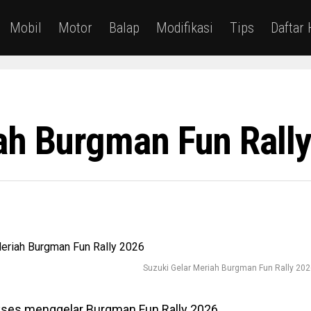
Mobil
Motor
Balap
Modifikasi
Tips
Daftar
ah Burgman Fun Rall
Suzuki Gelar Meriah Burgman Fun Rally 20
ukses menggelar Burgman Fun Rally 2026