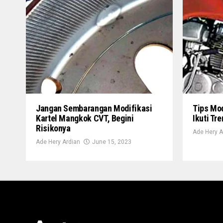
Jangan Sembarangan Modifikasi
Tips Mod
Kartel Mangkok CVT, Begini
Ikuti Tre
Risikonya
Ade Hery A
Ade Hery Ardian
June 15, 2023