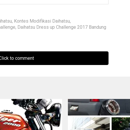
ihatsu
,
Kontes Modifikasi Daihatsu
,
hallenge
,
Daihatsu Dress up Challenge 2017 Bandung
lick to comment