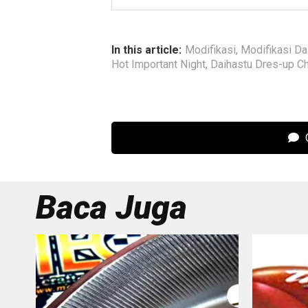
In this article:
Modifikasi
,
Modifikasi Da
Hot Important Night
,
Daihastu Dres-up C
C
Baca Juga