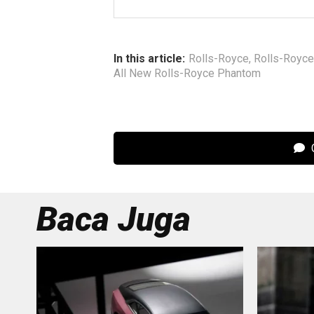
In this article:
Rolls-Royce
,
Rolls-Royce
All New Rolls-Royce Phantom
C
Baca Juga