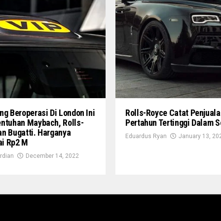
ng Beroperasi Di London Ini
Rolls-Royce Catat Penjuala
entuhan Maybach, Rolls-
Pertahun Tertinggi Dalam S
n Bugatti. Harganya
Eduardus Ryan
January 13, 20
i Rp2 M
rdian
December 14, 2022