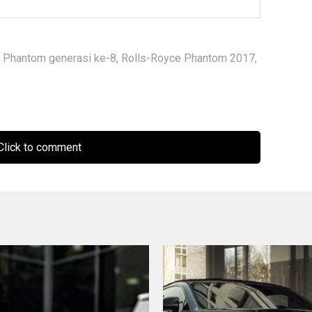
 Phantom generasi ke-8
,
Rolls-Royce Phantom 2017
,
lick to comment