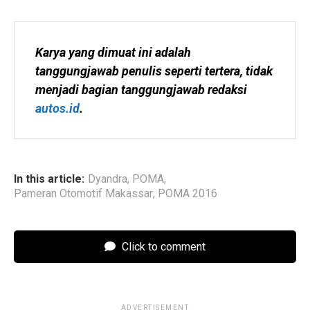
Karya yang dimuat ini adalah 
tanggungjawab penulis seperti tertera, tidak 
menjadi bagian tanggungjawab redaksi 
autos.id
.
In this article:
Dyandra
,
POMA
,
Pameran Otomotif Makassar
,
POMA 2016
Click to comment
ADVERTISEMENT