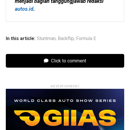
menjadi bagian tanggungjawab redaksi 
autos.id
.
In this article:
Stuntman
,
Backflip
,
Formula E
Click to comment
ADVERTISEMENT