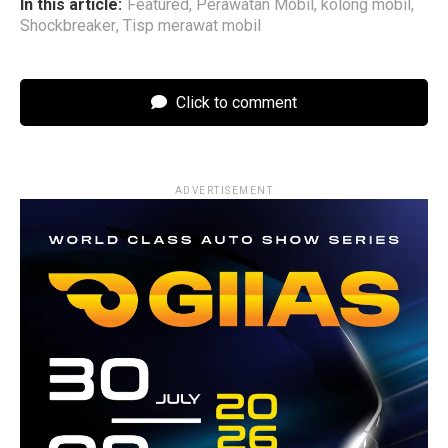
In this article:
Featured
,
Perawatan Mobil
,
kolong mobil
,
Shockbreaker
,
Tisp merawat mobil
Click to comment
ADVERTISEMENT