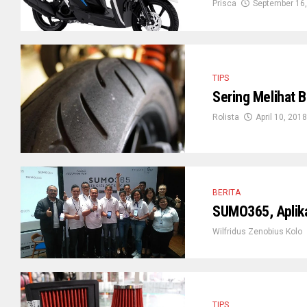
Prisca
September 16
TIPS
Sering Melihat B
Rolista
April 10, 2018
BERITA
SUMO365, Aplika
Wilfridus Zenobius Kolo
TIPS