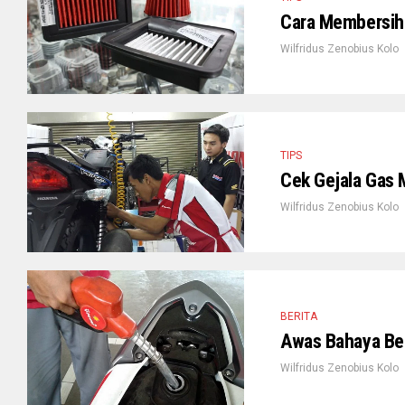
Cara Membersihk
Wilfridus Zenobius Kolo
TIPS
Cek Gejala Gas M
Wilfridus Zenobius Kolo
BERITA
Awas Bahaya Ben
Wilfridus Zenobius Kolo