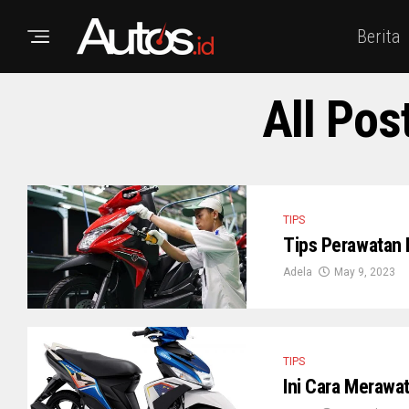
Berita
All Pos
TIPS
Tips Perawatan 
Adela
May 9, 2023
TIPS
Ini Cara Merawa