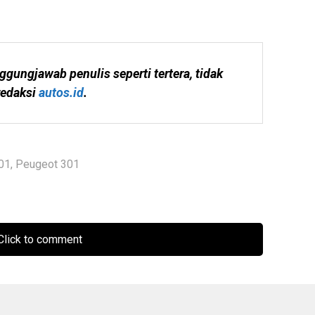
ggungjawab penulis seperti tertera, tidak 
edaksi 
autos.id
.
01
,
Peugeot 301
lick to comment