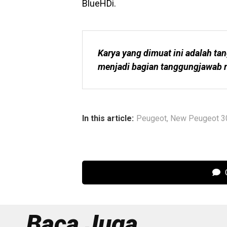
BlueHDi.
Karya yang dimuat ini adalah tan
menjadi bagian tanggungjawab r
In this article:
Peugeot
,
New Peugeot 3
C
Baca Juga