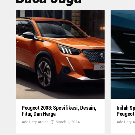
Peugeot 2008: Spesifikasi, Desain,
Inilah S
Fitur, Dan Harga
Peugeot
Ade Hery Ardian
March 1, 2024
Ade Hery A