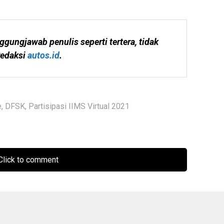
ggungjawab penulis seperti tertera, tidak 
edaksi 
autos.id
.
e
,
DFSK
,
Partisipasi IIMS Virtual 2021
lick to comment