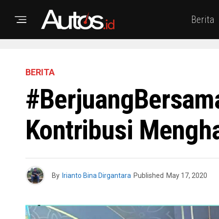
Berita
BERITA
#BerjuangBersamaS
Kontribusi Mengh
By
Irianto Bina Dirgantara
Published
May 17, 2020