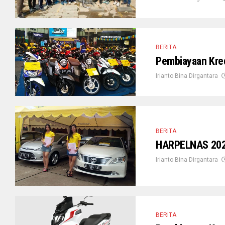
BERITA
Pembiayaan Kred
Irianto Bina Dirgantara
BERITA
HARPELNAS 2024,
Irianto Bina Dirgantara
BERITA