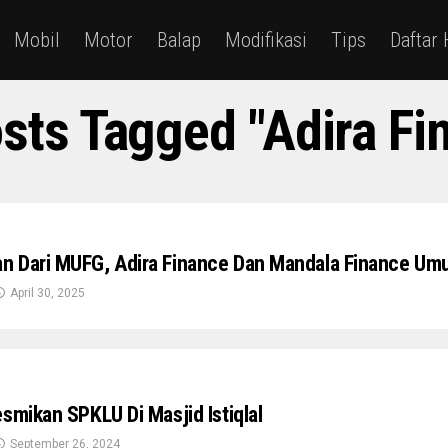
Mobil
Motor
Balap
Modifikasi
Tips
Daftar
osts Tagged "Adira Fi
n Dari MUFG, Adira Finance Dan Mandala Finance U
April 30, 2025
smikan SPKLU Di Masjid Istiqlal
September 26, 2024