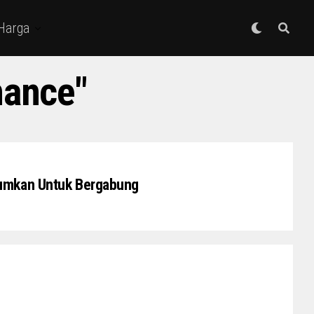
 Harga
nance"
mumkan Untuk Bergabung