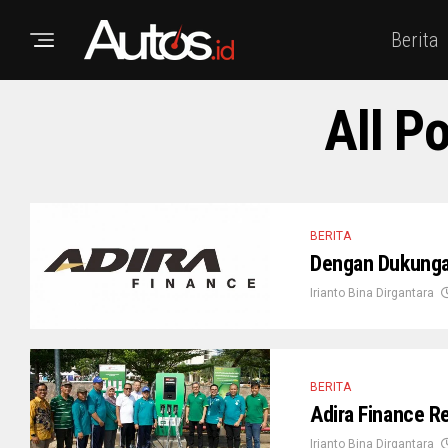
Berita
All P
BERITA
Dengan Dukunga
Irianto Bina Dirgantara
BERITA
Adira Finance Re
Irianto Bina Dirgantara