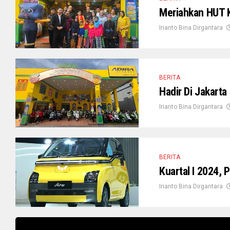
Meriahkan HUT K
Irianto Bina Dirgantara
BERITA
Hadir Di Jakart
Irianto Bina Dirgantara
BERITA
Kuartal I 2024,
Irianto Bina Dirgantara