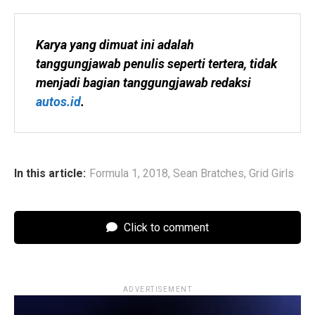
Karya yang dimuat ini adalah 
tanggungjawab penulis seperti tertera, tidak 
menjadi bagian tanggungjawab redaksi 
autos.id
.
In this article:
Formula 1
,
2018
,
Sean Bratches
,
Grid Girls
Click to comment
ADVERTISEMENT