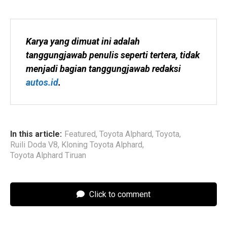
Karya yang dimuat ini adalah 
tanggungjawab penulis seperti tertera, tidak 
menjadi bagian tanggungjawab redaksi 
autos.id
.
In this article:
Featured
,
Toyota Alphard
,
Toyota
,
Ruili Doda V8
,
Kloning Toyota Alphard
,
Toyota Alphard Tiruan
Click to comment