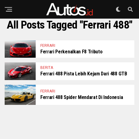
All Posts Tagged "Ferrari 488"
FERRARI
Ferrari Perkenalkan F8 Tributo
BERITA
Ferrari 488 Pista Lebih Kejam Dari 488 GTB
FERRARI
Ferrari 488 Spider Mendarat Di Indonesia