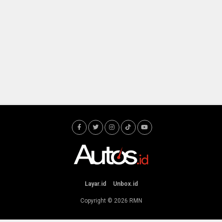
Layar.id
Unbox.id
Copyright © 2026
RMN