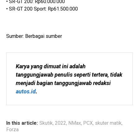
• SR-GT 200: Rp60.000.000
• SR-GT 200 Sport: Rp61.500.000
Sumber: Berbagai sumber
Karya yang dimuat ini adalah 
tanggungjawab penulis seperti tertera, tidak 
menjadi bagian tanggungjawab redaksi 
autos.id
.
In this article:
Skutik
,
2022
,
NMax
,
PCX
,
skuter matik
,
Forza