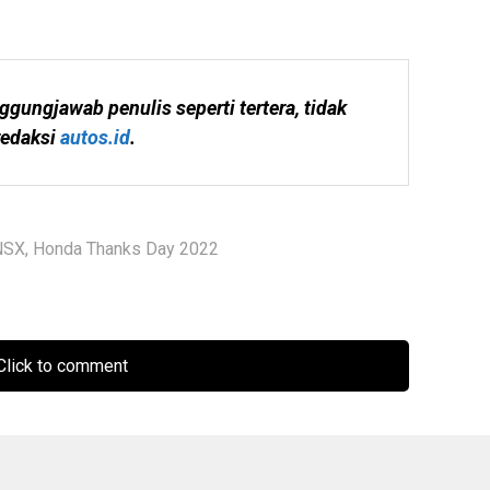
ggungjawab penulis seperti tertera, tidak 
edaksi 
autos.id
.
NSX
,
Honda Thanks Day 2022
lick to comment