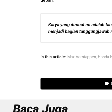
depan.
Karya yang dimuat ini adalah tan
menjadi bagian tanggungjawab r
In this article:
Max Verstappen
,
Honda 
C
Baca Juga