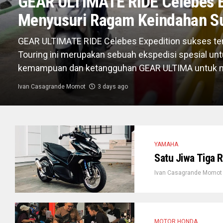
GEAR ULTIMATE RIDE Celebes E
Menyusuri Ragam Keindahan S
GEAR ULTIMATE RIDE Celebes Expedition sukses ter
Touring ini merupakan sebuah ekspedisi spesial u
kemampuan dan ketangguhan GEAR ULTIMA untuk me
Ivan Casagrande Momot
3 days ago
YAMAHA
Satu Jiwa Tiga 
Ivan Casagrande Momot
MOTOR HONDA