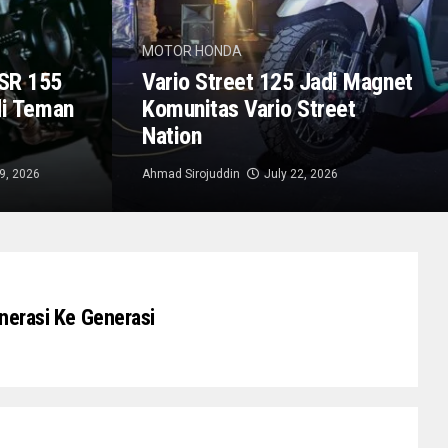
MOTOR HONDA
XSR 155
Vario Street 125 Jadi Magnet
di Teman
Komunitas Vario Street
Nation
29, 2026
Ahmad Sirojuddin
July 22, 2026
nerasi Ke Generasi