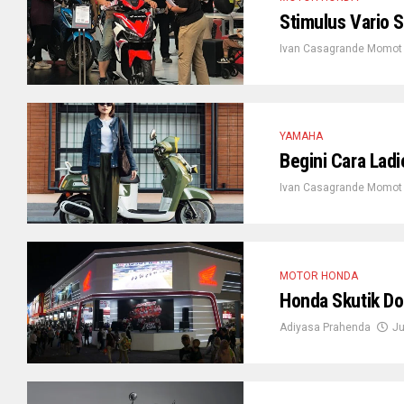
Stimulus Vario 
Ivan Casagrande Momot
YAMAHA
Begini Cara Lad
Ivan Casagrande Momot
MOTOR HONDA
Honda Skutik Dom
Adiyasa Prahenda
Ju