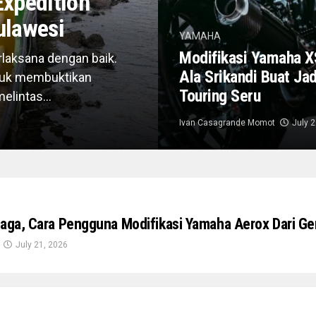
xpedition
ulawesi
YAMAHA
Modifikasi Yamaha 
laksana dengan baik.
Ala Srikandi Buat Ja
ntuk membuktikan
Touring Seru
lintas...
Ivan Casagrande Momot
July 
Raga, Cara Pengguna Modifikasi Yamaha Aerox Dari Ge
July 21, 2026