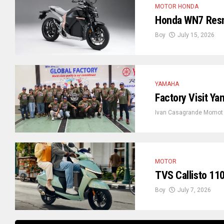
MOTOR HONDA
Honda WN7 Resmi
Boy
July 15, 2026
YAMAHA
Factory Visit Y
Ivan Casagrande Momot
MOTOR
TVS Callisto 110
Boy
July 7, 2026