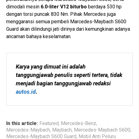
dimodali mesin
6.0-liter V12 biturbo
berdaya 530 hp
dengan torsi puncak 830 Nm. Pihak Mercedes juga
menggaransi semua pembeli Marcedes-Maybach S600
Guard akan dilindungi jati dirinya dari kemungkinan adanya
ancaman bahaya keselamatan.
Karya yang dimuat ini adalah 
tanggungjawab penulis seperti tertera, tidak 
menjadi bagian tanggungjawab redaksi 
autos.id
.
In this article:
Featured
,
Mercedes-Benz
,
Mercedes-Maybach
,
Maybach
,
Mercedes-Maybach S600
,
Mercedes-Maybach S600 Guard
,
Mobil Anti Peluru