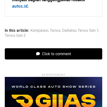
autos.id
.
In this article:
Komparasi
,
Terios
,
Daihatsu Terios Gen 1
,
Terios Gen 2
Click to comment
ADVERTISEMENT