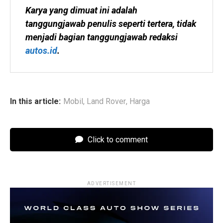
Karya yang dimuat ini adalah 
tanggungjawab penulis seperti tertera, tidak 
menjadi bagian tanggungjawab redaksi 
autos.id
.
In this article:
Mobil
,
Land Rover
,
Harga
Click to comment
ADVERTISEMENT