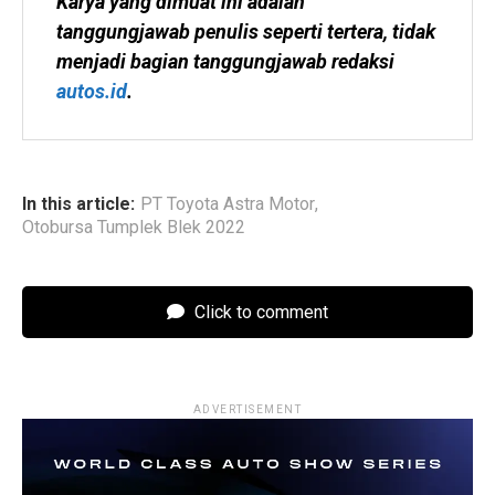
Karya yang dimuat ini adalah 
tanggungjawab penulis seperti tertera, tidak 
menjadi bagian tanggungjawab redaksi 
autos.id
.
In this article:
PT Toyota Astra Motor
,
Otobursa Tumplek Blek 2022
Click to comment
ADVERTISEMENT