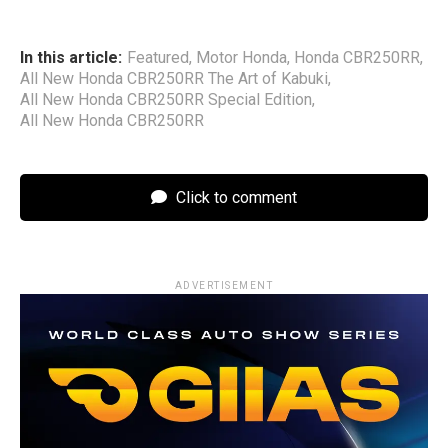
In this article:
Featured
,
Motor Honda
,
Honda CBR250RR
,
All New Honda CBR250RR The Art of Kabuki
,
All New Honda CBR250RR Special Edition
,
All New Honda CBR250RR
Click to comment
ADVERTISEMENT