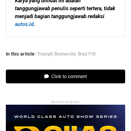
Karya yang dimuat ini adalah 
tanggungjawab penulis seperti tertera, tidak 
menjadi bagian tanggungjawab redaksi 
autos.id
.
In this article:
Triumph Bonneville
,
Brad Pitt
Click to comment
ADVERTISEMENT