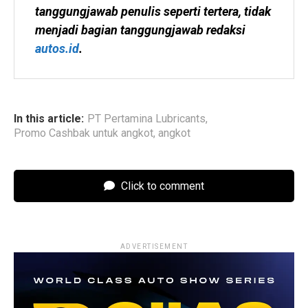
tanggungjawab penulis seperti tertera, tidak 
menjadi bagian tanggungjawab redaksi 
autos.id
.
In this article:
PT Pertamina Lubricants
,
Promo Cashbak untuk angkot
,
angkot
Click to comment
ADVERTISEMENT