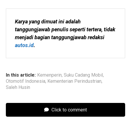
Karya yang dimuat ini adalah 
tanggungjawab penulis seperti tertera, tidak 
menjadi bagian tanggungjawab redaksi 
autos.id
.
In this article:
Kemenperin
,
Suku Cadang Mobil
,
Otomotif Indonesia
,
Kementerian Perindustrian
,
Saleh Husin
Click to comment