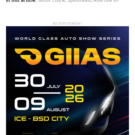
In this article:
Motor Listrik
,
Spesifikasi
,
Alva One XP
ADVERTISEMENT