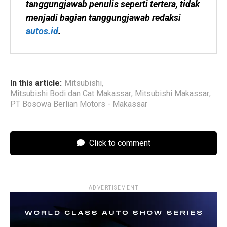
tanggungjawab penulis seperti tertera, tidak 
menjadi bagian tanggungjawab redaksi 
autos.id
.
In this article:
Mitsubishi
,
Mitsubishi Bodi dan Cat Makassar
,
Mitsubishi Makassar
,
PT Bosowa Berlian Motors - Makassar
Click to comment
ADVERTISEMENT