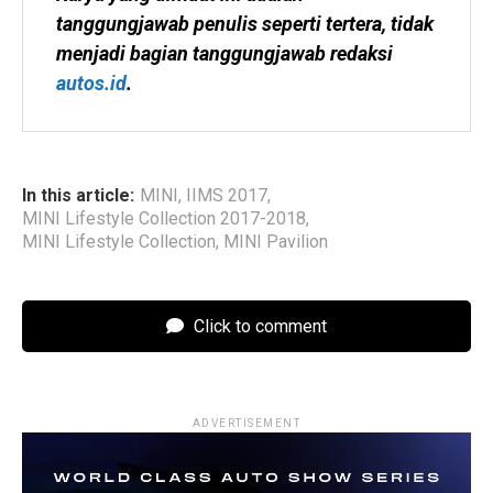
tanggungjawab penulis seperti tertera, tidak 
menjadi bagian tanggungjawab redaksi 
autos.id
.
In this article:
MINI
,
IIMS 2017
,
MINI Lifestyle Collection 2017-2018
,
MINI Lifestyle Collection
,
MINI Pavilion
Click to comment
ADVERTISEMENT