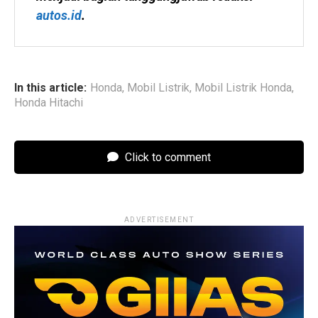
autos.id
.
In this article:
Honda
,
Mobil Listrik
,
Mobil Listrik Honda
,
Honda Hitachi
Click to comment
ADVERTISEMENT