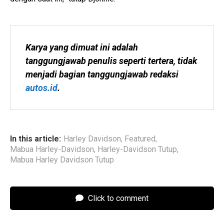
Karya yang dimuat ini adalah 
tanggungjawab penulis seperti tertera, tidak 
menjadi bagian tanggungjawab redaksi 
autos.id
.
In this article:
Harley Davidson
,
Featured
,
Mabua Harley-Davidson
,
Harley-Davidson Tutup
,
Mabua Harley Davidson Tutup
Click to comment