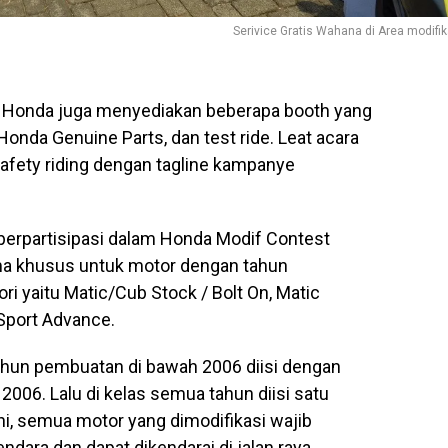
Serivice Gratis Wahana di Area modifik
na Honda juga menyediakan beberapa booth yang
nda Genuine Parts, dan test ride. Leat acara
fety riding dengan tagline kampanye
r berpartisipasi dalam Honda Modif Contest
ama khusus untuk motor dengan tahun
ri yaitu Matic/Cub Stock / Bolt On, Matic
 Sport Advance.
ahun pembuatan di bawah 2006 diisi dengan
2006. Lalu di kelas semua tahun diisi satu
 ini, semua motor yang dimodifikasi wajib
ara dan dapat dikendarai di jalan raya.