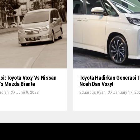
i: Toyota Voxy Vs Nissan
Toyota Hadirkan Generasi 
Vs Mazda Biante
Noah Dan Voxy!
rdian
June 9, 2023
Eduardus Ryan
January 17, 20