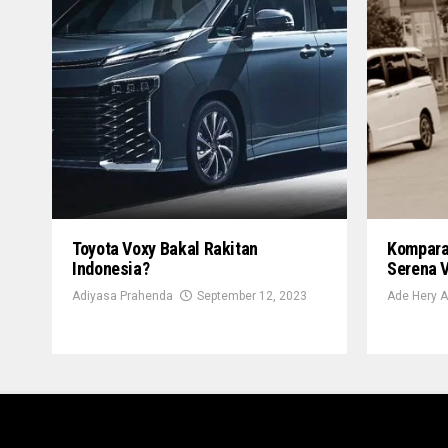
Toyota Voxy Bakal Rakitan
Komparas
Indonesia?
Serena 
Adiyasa Prahenda
September 12, 2023
Ade Hery A