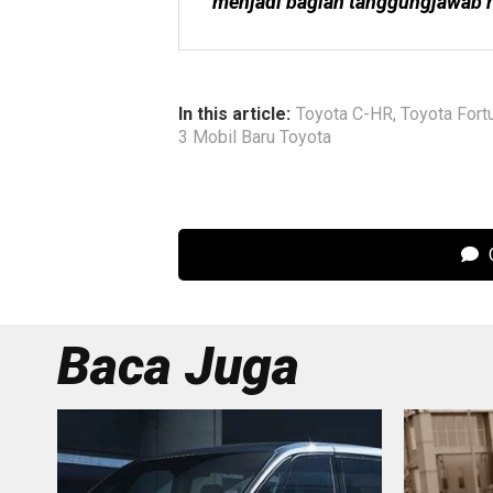
menjadi bagian tanggungjawab r
In this article:
Toyota C-HR
,
Toyota Fort
3 Mobil Baru Toyota
C
Baca Juga