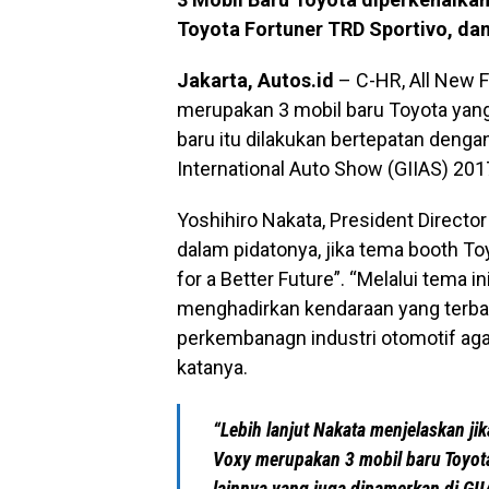
Toyota Fortuner TRD Sportivo, dan
Jakarta, Autos.id
– C-HR, All New F
merupakan 3 mobil baru Toyota yang 
baru itu dilakukan bertepatan deng
International Auto Show (GIIAS) 201
Yoshihiro Nakata, President Direct
dalam pidatonya, jika tema booth Toy
for a Better Future”. “Melalui tema
menghadirkan kendaraan yang terba
perkembanagn industri otomotif agar
katanya.
“Lebih lanjut Nakata menjelaskan ji
Voxy merupakan 3 mobil baru Toyota
lainnya yang juga dipamerkan di GI