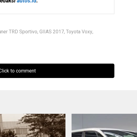
edaksi 
autos.id
.
uner TRD Sportivo
,
GIIAS 2017
,
Toyota Voxy
,
lick to comment