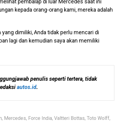
elihat pembalap di luar Mercedes saat ini
ngan kepada orang-orang kami, mereka adalah
 yang dimiliki, Anda tidak perlu mencari di
apan lagi dan kemudian saya akan memiliki
ggungjawab penulis seperti tertera, tidak 
edaksi 
autos.id
.
n
,
Mercedes
,
Force India
,
Valtteri Bottas
,
Toto Wolff
,