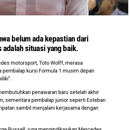
wa belum ada kepastian dari
dalah situasi yang baik.
es motorsport, Toto Wolff, merasa
a pembalap kursi Formula 1 musim depan
liki”.
 membutuhkan penawaran baru setelah akhir
tim, sementara pembalap junior seperti Esteban
atan sambil menjalani kerjasama dengan
ge Russell, juga mengindikasikan Mercedes