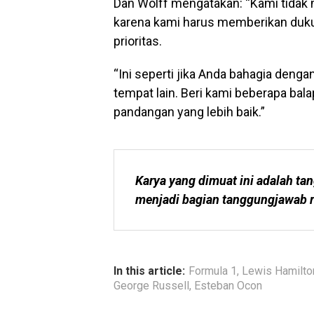
Dan Wolff mengatakan: “Kami tidak m
karena kami harus memberikan duku
prioritas.
“Ini seperti jika Anda bahagia dengan
tempat lain. Beri kami beberapa bal
pandangan yang lebih baik.”
Karya yang dimuat ini adalah tan
menjadi bagian tanggungjawab r
In this article:
Formula 1
,
Lewis Hamilto
George Russell
,
Esteban Ocon