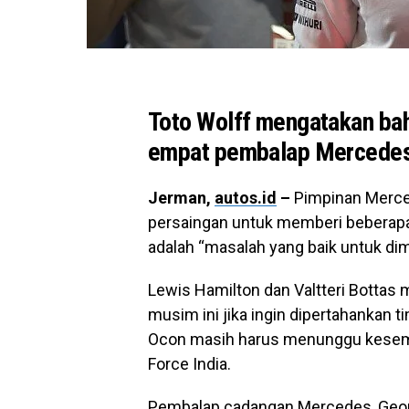
Toto Wolff mengatakan bah
empat pembalap Mercedes a
Jerman,
autos.id
–
Pimpinan Merced
persaingan untuk memberi beberap
adalah “masalah yang baik untuk dimi
Lewis Hamilton dan Valtteri Bottas
musim ini jika ingin dipertahankan 
Ocon masih harus menunggu kesemp
Force India.
Pembalap cadangan Mercedes, Geor