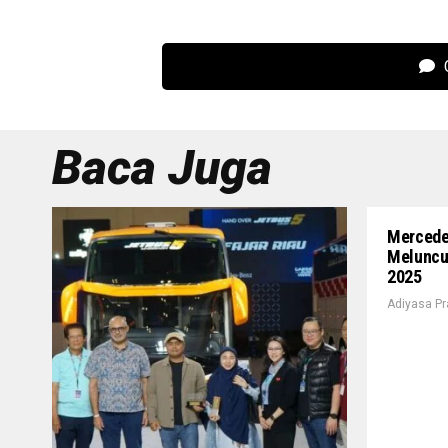
C
Baca Juga
Mercede
Meluncur
2025
Adiyasa P