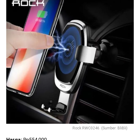
Rock RWC0246. (Sumber: BliBli)
Harga:
Rp554.000