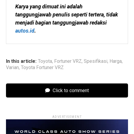
Karya yang dimuat ini adalah 
tanggungjawab penulis seperti tertera, tidak 
menjadi bagian tanggungjawab redaksi 
autos.id
.
In this article:
Toyota
,
Fortuner VRZ
,
Spesifikasi
,
Harga
,
Varian
,
Toyota Fortuner VRZ
Click to comment
ADVERTISEMENT