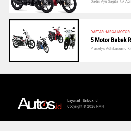
Gadis Ayu Sagita
Apr
DAFTAR HARGA MOTOR
5 Motor Bebek R
Prasetyo Adhikusumo
Layar.id
Unbox.id
Copyright © 2026
RMN