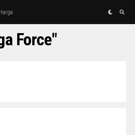
 Harga
ga Force"