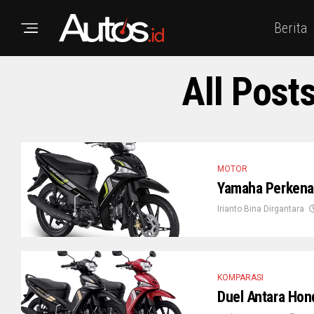
Berita
All Post
MOTOR
Yamaha Perkena
Irianto Bina Dirgantara
KOMPARASI
Duel Antara Hon