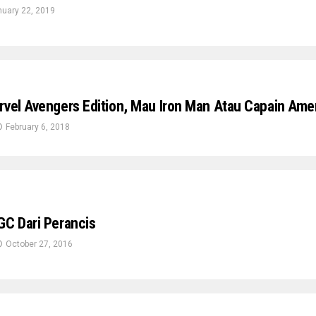
uary 22, 2019
rvel Avengers Edition, Mau Iron Man Atau Capain Amer
February 6, 2018
GC Dari Perancis
October 27, 2016