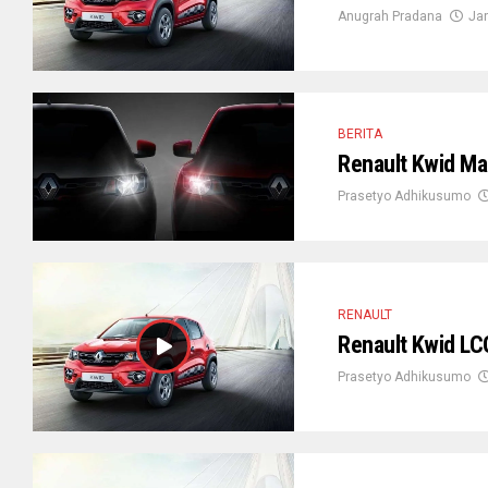
Anugrah Pradana
Jan
BERITA
Renault Kwid Ma
Prasetyo Adhikusumo
RENAULT
Renault Kwid LC
Prasetyo Adhikusumo