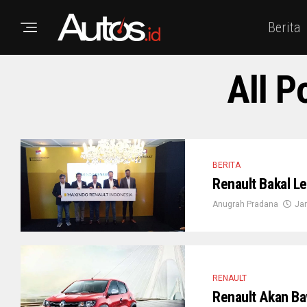
Berita
All P
BERITA
Renault Bakal L
Anugrah Pradana
Jan
RENAULT
Renault Akan Ba