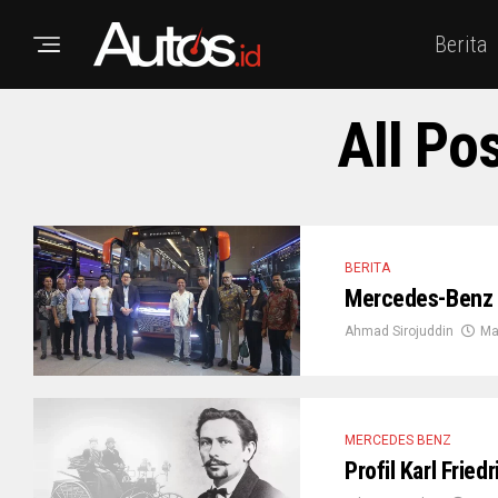
Berita
All Po
BERITA
Mercedes-Benz B
Ahmad Sirojuddin
Ma
MERCEDES BENZ
Profil Karl Frie