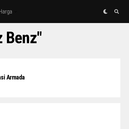
 Harga
z Benz"
asi Armada