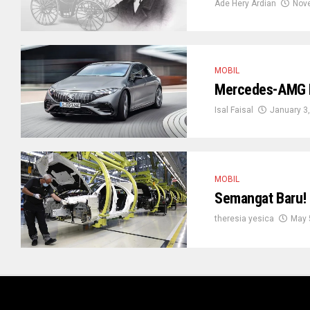
Ade Hery Ardian
Nove
MOBIL
Mercedes-AMG P
Isal Faisal
January 3
MOBIL
Semangat Baru! 
theresia yesica
May 