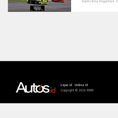
Irianto Bina Dirgantara
Layar.id
Unbox.id
Copyright © 2026
RMN