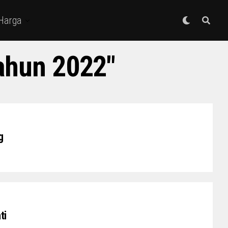
 Harga
ahun 2022"
g
ti