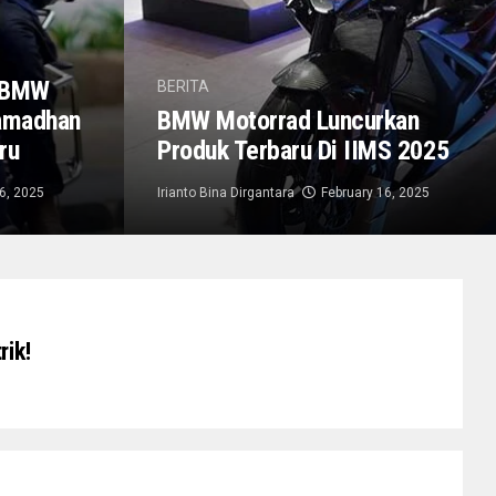
s BMW
BERITA
amadhan
BMW Motorrad Luncurkan
ru
Produk Terbaru Di IIMS 2025
6, 2025
Irianto Bina Dirgantara
February 16, 2025
rik!