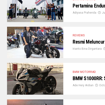
Pertamina Endur
Adiyasa Prahenda
Ju
REVIEWS
Resmi Meluncur 
Irianto Bina Dirgantara
BMW MOTORRAD
BMW S1000RR: Sp
Ade Hery Ardian
Octo