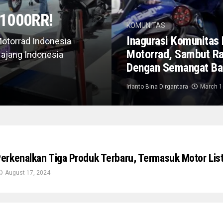
1000RR!
KOMUNITAS
Inagurasi Komunita
Motorrad Indonesia
Motorrad, Sambut R
ajang Indonesia
Dengan Semangat Ba
Irianto Bina Dirgantara
March 1
rkenalkan Tiga Produk Terbaru, Termasuk Motor List
August 17, 2024