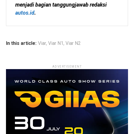
menjadi bagian tanggungjawab redaksi 
autos.id
.
In this article:
Viar
,
Viar N1
,
Viar N2
ADVERTISEMENT