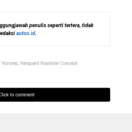
ggungjawab penulis seperti tertera, tidak 
edaksi 
autos.id
.
r Konsep
,
Vanguard Roadster Concept
lick to comment