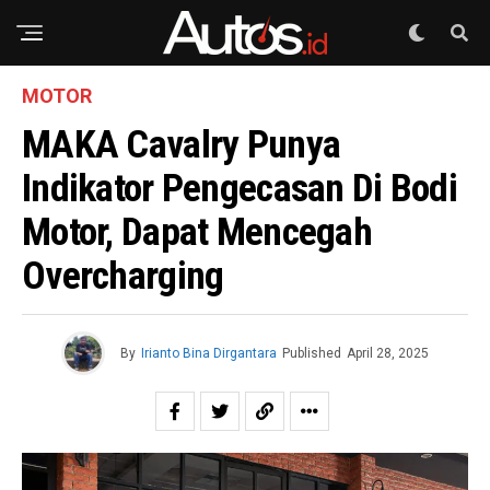
MOTOR
MAKA Cavalry Punya
Indikator Pengecasan Di Bodi
Motor, Dapat Mencegah
Overcharging
By
Irianto Bina Dirgantara
Published
April 28, 2025