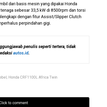
mbil dari basis mesin yang dipakai Honda
enaga sebesar 33,5 kW di 8500rpm dan torsi
lengkapi dengan fitur Assist/Slipper Clutch
rhalus perpindahan gigi.
ggungjawab penulis seperti tertera, tidak 
edaksi 
autos.id
.
ebel
,
Honda CRF1100L Africa Twin
lick to comment