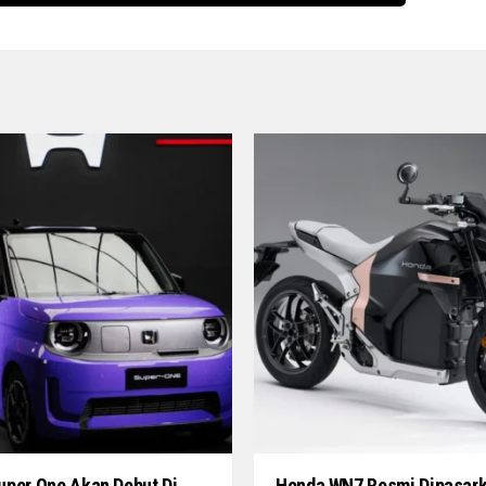
uper One Akan Debut Di
Honda WN7 Resmi Dipasark