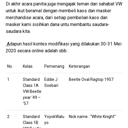
Di akhir acara panitia juga mengajak teman dan sahabat VW
untuk ikut beramal dengan membeli kaos dan masker
merchandise acara, dari setiap pembelian kaos dan
masker kami sisihkan dana untu membantu saudara-
saudara kita.
A
dapun hasil kontes modifikasi yang dilakukan 30-31 Mei
2020 secara online adalah sbb :
No.
Kelas
Pemenang
Keterangan
1
Standard
Eddie J
Beetle Oval Ragtop 1957
Class 1A
Soebari
VW Beetle
year ’49 –
’57
2
Standard
YoyokWalu
Nick name : “White Knight”
Class 1B
yo