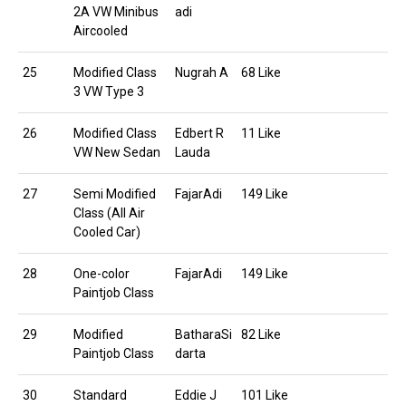
2A VW Minibus
adi
Aircooled
25
Modified Class
Nugrah A
68 Like
3 VW Type 3
26
Modified Class
Edbert R
11 Like
VW New Sedan
Lauda
27
Semi Modified
FajarAdi
149 Like
Class (All Air
Cooled Car)
28
One-color
FajarAdi
149 Like
Paintjob Class
29
Modified
BatharaSi
82 Like
Paintjob Class
darta
30
Standard
Eddie J
101 Like