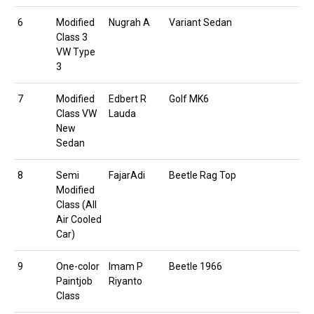
6
Modified
Nugrah A
Variant Sedan
Class 3
VW Type
3
7
Modified
Edbert R
Golf MK6
Class VW
Lauda
New
Sedan
8
Semi
FajarAdi
Beetle Rag Top
Modified
Class (All
Air Cooled
Car)
9
One-color
Imam P
Beetle 1966
Paintjob
Riyanto
Class