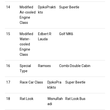
14
Modified
DjokoPrakti
Super Beetle
Air-cooled
kto
Engine
Class
15
Modified
Edbert R
Golf MK6
Water-
Lauda
cooled
Engine
Class
16
Special
Ramses
Combi Double Cabin
Type
17
Race Car Class
DjokoPra
Super Beetle
ktikto
18
Rat Look
WisnuRah
Rat Look Bus
adi