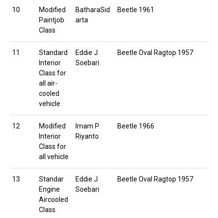
10
Modified
BatharaSid
Beetle 1961
Paintjob
arta
Class
11
Standard
Eddie J
Beetle Oval Ragtop 1957
Interior
Soebari
Class for
all air-
cooled
vehicle
12
Modified
Imam P
Beetle 1966
Interior
Riyanto
Class for
all vehicle
13
Standar
Eddie J
Beetle Oval Ragtop 1957
Engine
Soebari
Aircooled
Class