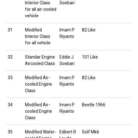
Interior Class
Soebari
for all air-cooled
vehicle
31
Modified
Imam P
82 Like
Interior Class
Riyanto
for all vehicle
32
Standar Engine
Eddie J
101 Like
Aircooled Class
Soebari
33
Modified Air-
Imam P
82 Like
cooled Engine
Riyanto
Class
34
Modified Air-
Imam P
Beetle 1966
cooled Engine
Riyanto
Class
35
Modified Water-
Edbert R
Golf Mk6