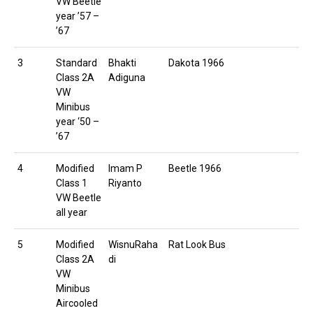
VW Beetle
year ’57 –
’67
3
Standard
Bhakti
Dakota 1966
Class 2A
Adiguna
VW
Minibus
year ‘50 –
’67
4
Modified
Imam P
Beetle 1966
Class 1
Riyanto
VW Beetle
all year
5
Modified
WisnuRaha
Rat Look Bus
Class 2A
di
VW
Minibus
Aircooled