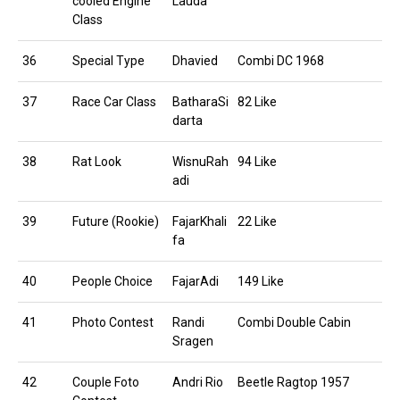
cooled Engine
Lauda
Class
36
Special Type
Dhavied
Combi DC 1968
37
Race Car Class
BatharaSi
82 Like
darta
38
Rat Look
WisnuRah
94 Like
adi
39
Future (Rookie)
FajarKhali
22 Like
fa
40
People Choice
FajarAdi
149 Like
41
Photo Contest
Randi
Combi Double Cabin
Sragen
42
Couple Foto
Andri Rio
Beetle Ragtop 1957