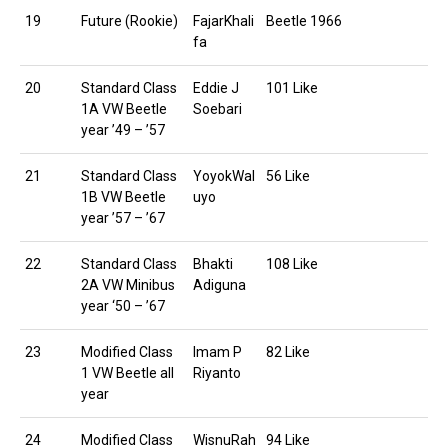
19
Future (Rookie)
FajarKhali
Beetle 1966
fa
20
Standard Class
Eddie J
101 Like
1A VW Beetle
Soebari
year ’49 – ’57
21
Standard Class
YoyokWal
56 Like
1B VW Beetle
uyo
year ’57 – ’67
22
Standard Class
Bhakti
108 Like
2A VW Minibus
Adiguna
year ‘50 – ’67
23
Modified Class
Imam P
82 Like
1 VW Beetle all
Riyanto
year
24
Modified Class
WisnuRah
94 Like