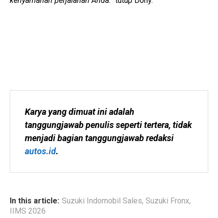
kenyamanan perjalanan Anda.”
tutup Dony.
Karya yang dimuat ini adalah 
tanggungjawab penulis seperti tertera, tidak 
menjadi bagian tanggungjawab redaksi 
autos.id
.
In this article:
Suzuki Indomobil Sales
,
Suzuki Fronx
,
IIMS 2026